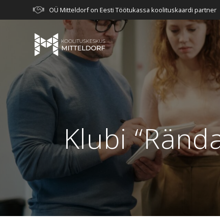
Skip
OÜ Mitteldorf on Eesti Töötukassa koolituskaardi partner
to
content
Klubi “Ränd