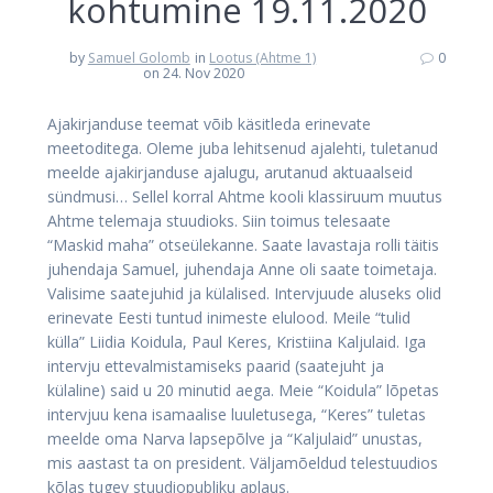
kohtumine 19.11.2020
by
Samuel Golomb
in
Lootus (Ahtme 1)
0
on 24. Nov 2020
Ajakirjanduse teemat võib käsitleda erinevate
meetoditega. Oleme juba lehitsenud ajalehti, tuletanud
meelde ajakirjanduse ajalugu, arutanud aktuaalseid
sündmusi… Sellel korral Ahtme kooli klassiruum muutus
Ahtme telemaja stuudioks. Siin toimus telesaate
“Maskid maha” otseülekanne. Saate lavastaja rolli täitis
juhendaja Samuel, juhendaja Anne oli saate toimetaja.
Valisime saatejuhid ja külalised. Intervjuude aluseks olid
erinevate Eesti tuntud inimeste elulood. Meile “tulid
külla” Liidia Koidula, Paul Keres, Kristiina Kaljulaid. Iga
intervju ettevalmistamiseks paarid (saatejuht ja
külaline) said u 20 minutid aega. Meie “Koidula” lõpetas
intervjuu kena isamaalise luuletusega, “Keres” tuletas
meelde oma Narva lapsepõlve ja “Kaljulaid” unustas,
mis aastast ta on president. Väljamõeldud telestuudios
kõlas tugev stuudiopubliku aplaus.