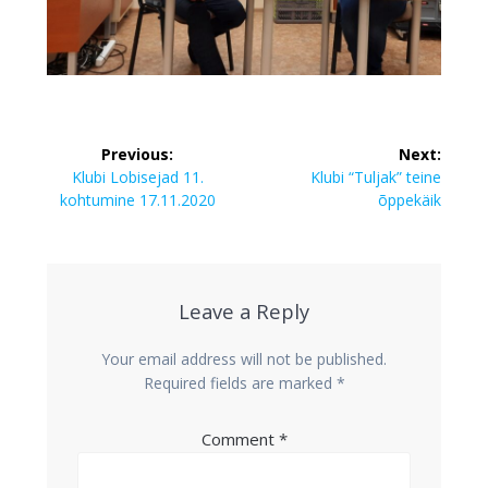
Post
Previous:
Next:
navigation
Previous
Next
Klubi Lobisejad 11.
Klubi “Tuljak” teine
post:
post:
kohtumine 17.11.2020
õppekäik
Leave a Reply
Your email address will not be published.
Required fields are marked
*
Comment
*