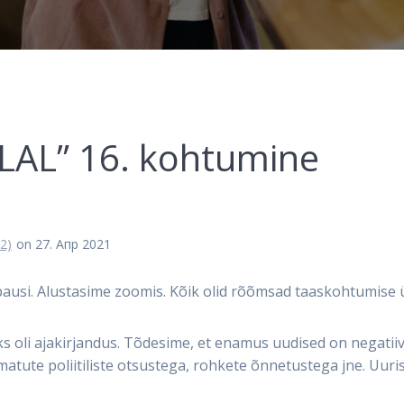
LAL” 16. kohtumine
2)
on 27. Апр 2021
ausi. Alustasime zoomis. Kõik olid rõõmsad taaskohtumise ü
s oli ajakirjandus. Tõdesime, et enamus uudised on negatiiv
amatute poliitiliste otsustega, rohkete õnnetustega jne. Uuri