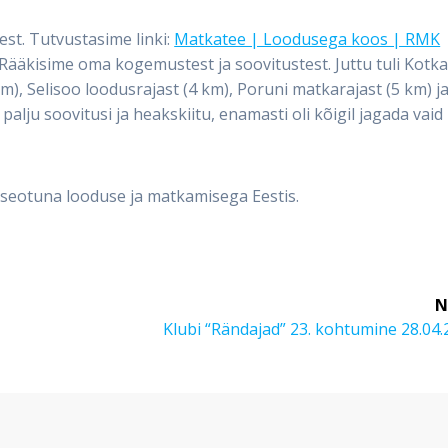
est. Tutvustasime linki:
Matkatee | Loodusega koos | RMK
ääkisime oma kogemustest ja soovitustest. Juttu tuli Kotk
m), Selisoo loodusrajast (4 km), Poruni matkarajast (5 km) j
palju soovitusi ja heakskiitu, enamasti oli kõigil jagada vaid
seotuna looduse ja matkamisega Eestis.
N
Next
Klubi “Rändajad” 23. kohtumine 28.04
post: