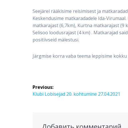
Seejärel rääkisime reisimisest ja matkaradad
Keskendusime matkaradadele Ida-Virumaal. R
matkarajast (6,7km), Kurtna matkarajast (9 k
Selisoo loodusrajast (4 km) . Matkarajad said 
positiivseid mälestusi.
Järgmise korra vaba teema leppisime kokku 
Навигация
Previous:
по
Previous
Klubi Lobisejad 20. kohtumine 27.04.2021
post:
записям
Добавить комментарий