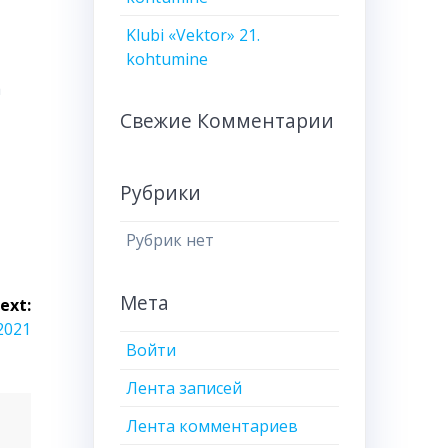
Klubi «Vektor» 21.
kohtumine
a
a
Свежие Комментарии
Рубрики
Рубрик нет
Мета
ext:
.2021
Войти
Лента записей
Лента комментариев