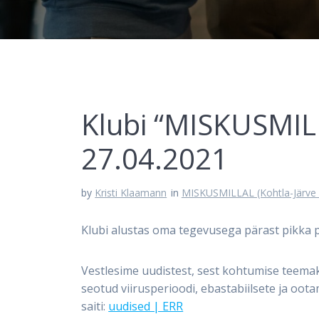
Klubi “MISKUSMIL
27.04.2021
by
Kristi Klaamann
in
MISKUSMILLAL (Kohtla-Järve 
Klubi alustas oma tegevusega pärast pikka p
Vestlesime uudistest, sest kohtumise teemak
seotud viirusperioodi, ebastabiilsete ja oot
saiti:
uudised | ERR