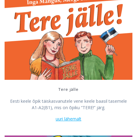
Tere jälle
Eesti keele õpik täiskasvanutele vene keele baasil tasemele
A1-A2(B1), mis on õpiku “TERE!” järg.
uuri lähemalt