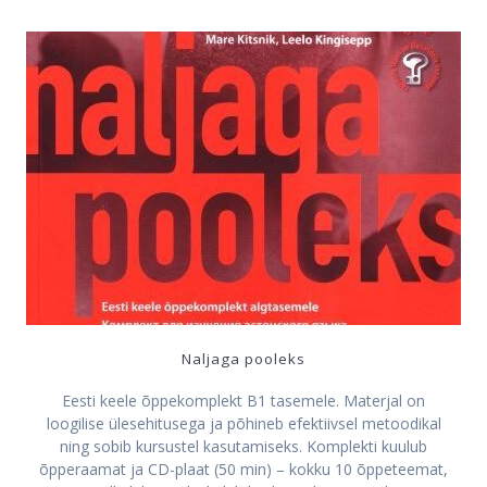
Naljaga pooleks
Eesti keele õppekomplekt B1 tasemele. Materjal on
loogilise ülesehitusega ja põhineb efektiivsel metoodikal
ning sobib kursustel kasutamiseks. Komplekti kuulub
õpperaamat ja CD-plaat (50 min) – kokku 10 õppeteemat,