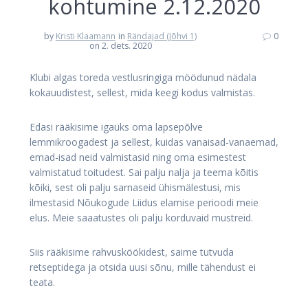
kohtumine 2.12.2020
by
Kristi Klaamann
in
Rändajad (Jõhvi 1)
0
on 2. dets. 2020
Klubi algas toreda vestlusringiga möödunud nädala
kokauudistest, sellest, mida keegi kodus valmistas.
Edasi rääkisime igaüks oma lapsepõlve
lemmikroogadest ja sellest, kuidas vanaisad-vanaemad,
emad-isad neid valmistasid ning oma esimestest
valmistatud toitudest. Sai palju nalja ja teema kõitis
kõiki, sest oli palju sarnaseid ühismälestusi, mis
ilmestasid Nõukogude Liidus elamise perioodi meie
elus. Meie saaatustes oli palju korduvaid mustreid.
Siis rääkisime rahvusköökidest, saime tutvuda
retseptidega ja otsida uusi sõnu, mille tähendust ei
teata.