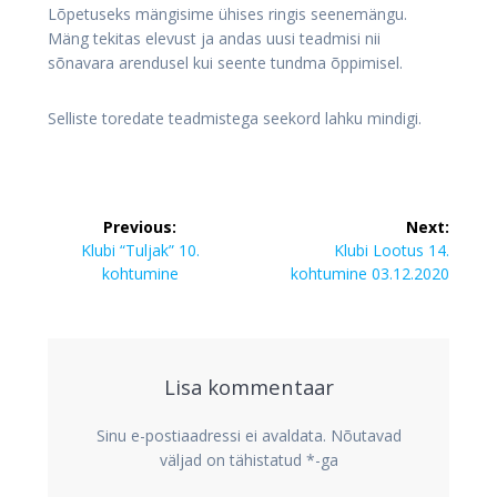
Lõpetuseks mängisime ühises ringis seenemängu.
Mäng tekitas elevust ja andas uusi teadmisi nii
sõnavara arendusel kui seente tundma õppimisel.
Selliste toredate teadmistega seekord lahku mindigi.
Navigeerimine
Previous:
Next:
Previous
Next
Klubi “Tuljak” 10.
Klubi Lootus 14.
post:
post:
kohtumine
kohtumine 03.12.2020
Lisa kommentaar
Sinu e-postiaadressi ei avaldata.
Nõutavad
väljad on tähistatud
*
-ga