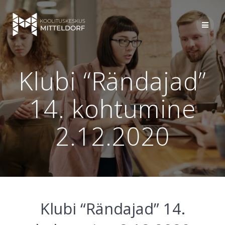
Skip
to
content
Klubi “Rändajad”
14. kohtumine
2.12.2020
Klubi “Rändajad” 14.