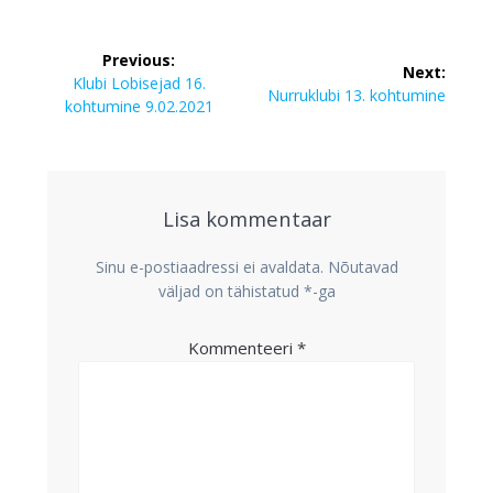
Navigeerimine
Previous:
Next:
Previous
Klubi Lobisejad 16.
Next
Nurruklubi 13. kohtumine
post:
kohtumine 9.02.2021
post:
Lisa kommentaar
Sinu e-postiaadressi ei avaldata.
Nõutavad
väljad on tähistatud
*
-ga
Kommenteeri
*