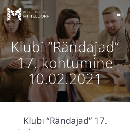
Skip
to
content
Klubi “Rändajad”
17. kohtumine
10.02.2021
Klubi “Rändajad” 17.