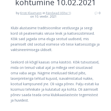
kohtumine 10.02.2021
by
Kristi Klaamann
in
Rändajad (Jõhvi 1)
0
on 10. veebr. 2021
Klubi alustasime traditsioonilise vestlusega ja seegi
kord oli peateemaks viiruse levik ja kaitsesüstimised.
Kõik said jagada oma eluga seotud uudiseid, mis
peamiselt olid seotud esimese või teise kaitsesüstiga ja
vaktsineerimisega üldiselt.
Seekord oli kõigil kaasas oma käsitöö. Kõik tutvustasid,
mida on teinud vabal ajal ja millega veel sisustavad
oma vaba aega. Nägime imeilusaid tikitud pilte,
laserprinteriga tehtud kujusid, isavalmistatud nukke,
kootud kampsuneid jne. Oli väga põnev. Palju esitati ka
küsimusi tehnikate ja kulutatud aja kohta. Oli äärmiselt
põnev saada teada oma klubikaaslasteste tegemistest
ja huvidest.