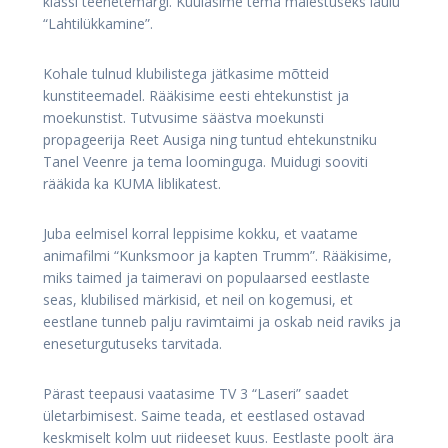
klassi teenetemärgi. Kuulasime tema mälestuseks laulu
“Lahtilükkamine”.
Kohale tulnud klubilistega jätkasime mõtteid
kunstiteemadel. Rääkisime eesti ehtekunstist ja
moekunstist. Tutvusime säästva moekunsti
propageerija Reet Ausiga ning tuntud ehtekunstniku
Tanel Veenre ja tema loominguga. Muidugi sooviti
rääkida ka KUMA liblikatest.
Juba eelmisel korral leppisime kokku, et vaatame
animafilmi “Kunksmoor ja kapten Trumm”. Rääkisime,
miks taimed ja taimeravi on populaarsed eestlaste
seas, klubilised märkisid, et neil on kogemusi, et
eestlane tunneb palju ravimtaimi ja oskab neid raviks ja
eneseturgutuseks tarvitada.
Pärast teepausi vaatasime TV 3 “Laseri” saadet
ületarbimisest. Saime teada, et eestlased ostavad
keskmiselt kolm uut riideeset kuus. Eestlaste poolt ära