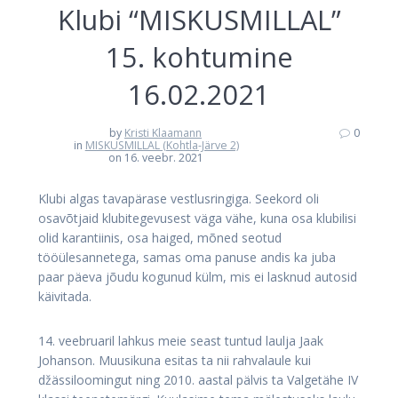
Klubi “MISKUSMILLAL”
15. kohtumine
16.02.2021
by
Kristi Klaamann
0
in
MISKUSMILLAL (Kohtla-Järve 2)
on 16. veebr. 2021
Klubi algas tavapärase vestlusringiga. Seekord oli
osavõtjaid klubitegevusest väga vähe, kuna osa klubilisi
olid karantiinis, osa haiged, mõned seotud
tööülesannetega, samas oma panuse andis ka juba
paar päeva jõudu kogunud külm, mis ei lasknud autosid
käivitada.
14. veebruaril lahkus meie seast tuntud laulja Jaak
Johanson. Muusikuna esitas ta nii rahvalaule kui
džässiloomingut ning 2010. aastal pälvis ta Valgetähe IV