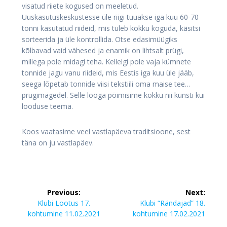
visatud riiete kogused on meeletud.
Uuskasutuskeskustesse üle riigi tuuakse iga kuu 60-70
tonni kasutatud riideid, mis tuleb kokku koguda, käsitsi
sorteerida ja üle kontrollida. Otse edasimüügiks
kõlbavad vaid vähesed ja enamik on lihtsalt prügi,
millega pole midagi teha. Kellelgi pole vaja kümnete
tonnide jagu vanu riideid, mis Eestis iga kuu üle jääb,
seega lõpetab tonnide viisi tekstiili oma maise tee…
prügimägedel. Selle looga põimisime kokku nii kunsti kui
looduse teema.
Koos vaatasime veel vastlapäeva traditsioone, sest
täna on ju vastlapäev.
Navigeerimine
Previous:
Next:
Previous
Next
Klubi Lootus 17.
Klubi “Rändajad” 18.
post:
post:
kohtumine 11.02.2021
kohtumine 17.02.2021