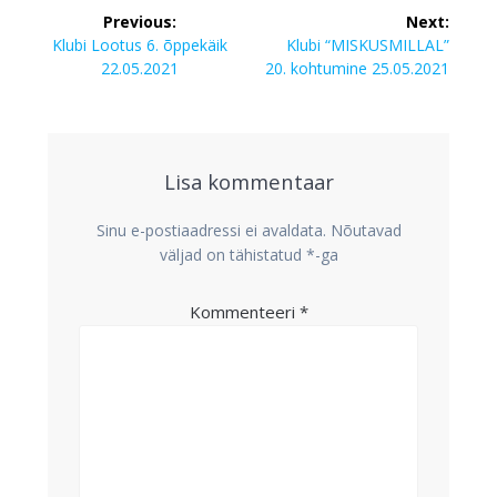
Navigeerimine
Previous:
Next:
Previous
Next
Klubi Lootus 6. õppekäik
Klubi “MISKUSMILLAL”
post:
post:
22.05.2021
20. kohtumine 25.05.2021
Lisa kommentaar
Sinu e-postiaadressi ei avaldata.
Nõutavad
väljad on tähistatud
*
-ga
Kommenteeri
*