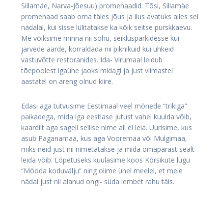
Sillamäe, Narva-Jõesuu) promenaadid. Tõsi, Sillamäe
promenaad saab oma täies jõus ja ilus avatuks alles sel
nädalal, kui sisse lülitatakse ka kõik seitse purskkaevu.
Me võiksime minna nii sohu, seiklusparkidesse kui
järvede äärde, korraldada nii piknikuid kui uhkeid
vastuvõtte restoranides. Ida- Virumaal leidub
tõepoolest igaühe jaoks midagi ja just viimastel
aastatel on areng olnud kiire.
Edasi aga tutvusime Eestimaal veel mõnede “trikiga”
paikadega, mida iga eestlase jutust vahel kuulda võib,
kaardilt aga sageli sellise nime all ei leia. Uurisime, kus
asub Paganamaa, kus aga Vooremaa või Mulgimaa,
miks neid just nii nimetatakse ja mida omapärast sealt
leida võib. Lõpetuseks kuulasime koos Kõrsikute lugu
“Mööda koduvälju” ning olime ühel meelel, et meie
nädal just nii alanud ongi- süda lembet rahu täis.