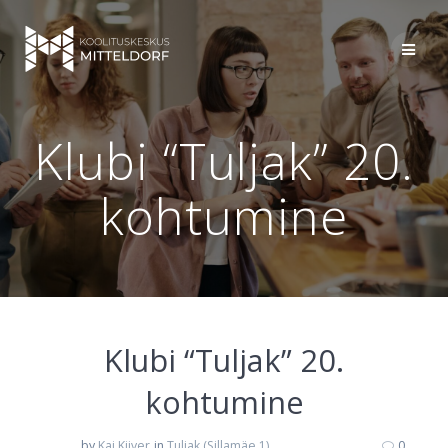
Skip
to
content
Klubi “Tuljak” 20.
kohtumine
Klubi “Tuljak” 20.
kohtumine
by
Kai Kiiver
in
Tuljak (Sillamäe 1)
0