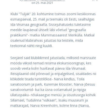
on 25. mai 2021
Klubi “Tuljak” 20. kohtumine toimus zoomi keskkonnas
esmaspäeval, 25. mail ja teemaks oli Eesti, sealhulgas
Ida-Virumaa geograafia. Sissejuhatuseks tuletasime
meelde laupäeval ühiselt läbi võetud “geograafia
praktikumi”- matka Mummassaarest Merikülla. Matkal
osalenud klubirahvas jutustas ka teistele, mida
teekonnal nähti ning kuuldi.
Seejärel said klubiliikmed jutustada, milliseid marsruute
mööda viiksid nemad reisima ekskursioonigrupi, kes
soovib veeta kolm huvitavat päeva Ida-Virumaal.
Reisiplaanid olid põnevad ja eripalgelised, sisaldades nii
kõikidele teada turistilõkse- Narva kindlus, Toila
sanatoorium ja park, Kuremäe klooster, Narva-Jõesuu
sanatooriumid- kui ka üsna ootamatuid ja nipiga
üllatuspaiku- nõukaaegse menüü ja sisustusega kohvik
Sillamäel, Tudulinna “vulkaan”, Iisaku muuseum ja
matkarajad, Narva Kreenholm, kolme linna (Narva,