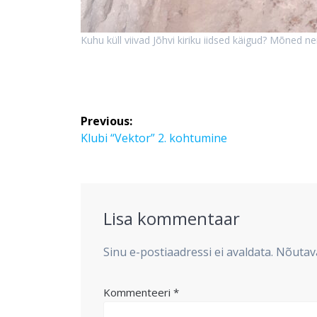
Kuhu küll viivad Jõhvi kiriku iidsed käigud? Mõned ne
Navigeerimine
Previous:
Previous
Klubi “Vektor” 2. kohtumine
post:
Lisa kommentaar
Sinu e-postiaadressi ei avaldata.
Nõutava
Kommenteeri
*