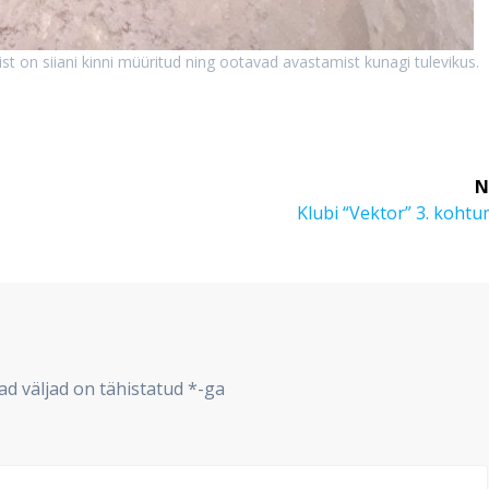
ist on siiani kinni müüritud ning ootavad avastamist kunagi tulevikus.
N
Next
Klubi “Vektor” 3. koht
post:
d väljad on tähistatud
*
-ga