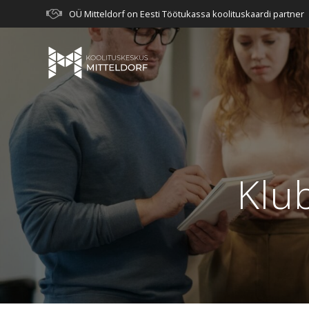
Skip
OÜ Mitteldorf on Eesti Töötukassa koolituskaardi partner
to
content
Klub