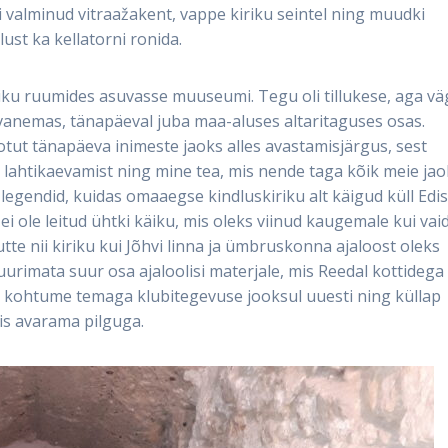
uti valminud vitraažakent, vappe kiriku seintel ning muudki
ust ka kellatorni ronida.
iku ruumides asuvasse muuseumi. Tegu oli tillukese, aga vä
vanemas, tänapäeval juba maa-aluses altaritaguses osas.
tut tänapäeva inimeste jaoks alles avastamisjärgus, sest
lahtikaevamist ning mine tea, mis nende taga kõik meie jao
 legendid, kuidas omaaegse kindluskiriku alt käigud küll Edis
 ei ole leitud ühtki käiku, mis oleks viinud kaugemale kui vai
te nii kiriku kui Jõhvi linna ja ümbruskonna ajaloost oleks
uurimata suur osa ajaloolisi materjale, mis Reedal kottidega
t kohtume temaga klubitegevuse jooksul uuesti ning küllap
is avarama pilguga.