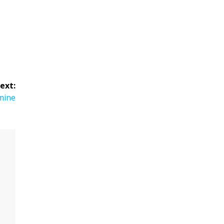
ext:
umine