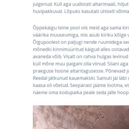
julgenud. Küll aga uudistati altarimaali, hilj
huvipakkuvat. Lõpuks kasutati ühiselt võimal
Õppekäigu teine pool viis meid aga sama kir
väärika muuseumiga, mis asub kiriku kõige 
Õigupoolest on paljugi nende ruumidega seo
mõnedki kinnimüüritud käigud alles ootavad 
avaneda võib. Visalt on rahva hulgas levinud
küll mõne muu paigani olla viinud. Siiani aga
praeguse hoone altaritagusesse. Põnevaid jut
Reedal jätkunud kauemakski. Samuti jäi läbi 
kaasa oli võetud. Seepärast jääme lootma, e
näeme oma kodupaika peale seda jälle hoop