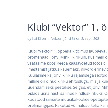
Klubi “Vektor” 1. 
by
Kai Kiiver
in
Vektor (Jõhvi 3)
on 2. sept. 2021
Klubi “Vektor” 1. õppekäik toimus laupäeval,
promenaadi Jõhvi Mihkli kirikuni, kus meid 
vaatasime koos Reeda kaasavõetud fotosid, 
imestamist jätkus kauemaks, niivõrd erinev o
Kuulasime ka Jõhvi kiriku rajamisega seotud
milline on olnud kiriku ehituslugu, mis ja k
uuendamiseks peetakse. Selgus, et Jõhvi Mih
pidada üsna hästi säilinud kindluskirikuks. 
koostööd siinsete muusikakoolide õpetajateg
orelimängijaid. Pakutud võimalust- teha ka i