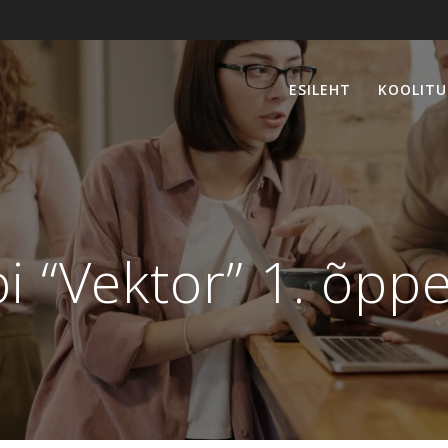
ESILEHT
KOOLITU
i “Vektor” 1. õpp