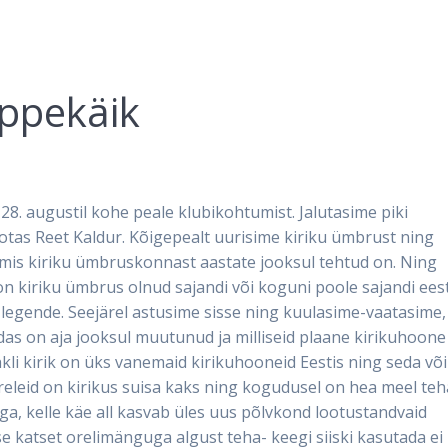
õppekäik
 28. augustil kohe peale klubikohtumist. Jalutasime piki
ootas Reet Kaldur. Kõigepealt uurisime kiriku ümbrust ning
mis kiriku ümbruskonnast aastate jooksul tehtud on. Ning
n kiriku ümbrus olnud sajandi või koguni poole sajandi eest
 legende. Seejärel astusime sisse ning kuulasime-vaatasime,
uidas on aja jooksul muutunud ja milliseid plaane kirikuhoone
kli kirik on üks vanemaid kirikuhooneid Eestis ning seda võ
Oreleid on kirikus suisa kaks ning kogudusel on hea meel teh
a, kelle käe all kasvab üles uus põlvkond lootustandvaid
se katset orelimänguga algust teha- keegi siiski kasutada ei