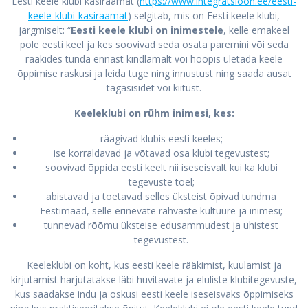
Eesti keele klubi käsiraamat (
https://www.integratsioon.ee/eesti-
keele-klubi-kasiraamat
) selgitab, mis on Eesti keele klubi,
järgmiselt: “
Eesti keele klubi on inimestele
, kelle emakeel
pole eesti keel ja kes soovivad seda osata paremini või seda
rääkides tunda ennast kindlamalt või hoopis ületada keele
õppimise raskusi ja leida tuge ning innustust ning saada ausat
tagasisidet või kiitust.
Keeleklubi on rühm inimesi, kes:
räägivad klubis eesti keeles;
ise korraldavad ja võtavad osa klubi tegevustest;
soovivad õppida eesti keelt nii iseseisvalt kui ka klubi
tegevuste toel;
abistavad ja toetavad selles üksteist õpivad tundma
Eestimaad, selle erinevate rahvaste kultuure ja inimesi;
tunnevad rõõmu üksteise edusammudest ja ühistest
tegevustest.
Keeleklubi on koht, kus eesti keele rääkimist, kuulamist ja
kirjutamist harjutatakse läbi huvitavate ja eluliste klubitegevuste,
kus saadakse indu ja oskusi eesti keele iseseisvaks õppimiseks