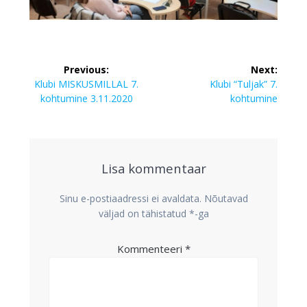
Navigeerimine
Previous:
Next:
Previous
Next
Klubi MISKUSMILLAL 7.
Klubi “Tuljak” 7.
post:
post:
kohtumine 3.11.2020
kohtumine
Lisa kommentaar
Sinu e-postiaadressi ei avaldata.
Nõutavad
väljad on tähistatud
*
-ga
Kommenteeri
*