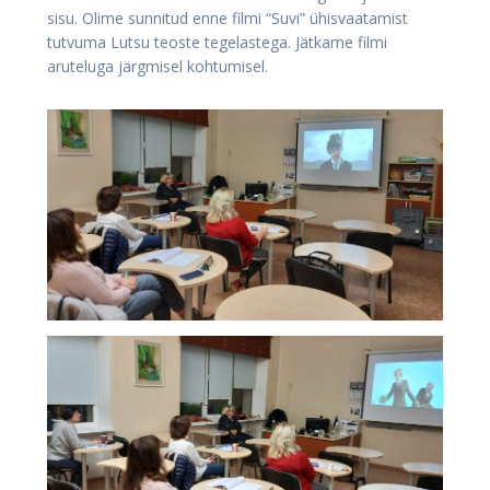
sisu. Olime sunnitud enne filmi “Suvi” ühisvaatamist
tutvuma Lutsu teoste tegelastega. Jätkame filmi
aruteluga järgmisel kohtumisel.