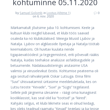
kohtuminne 05.11.2020
by
Samuel Golomb
in
Lootus (Ahtme 1)
0
on 6. nov. 2020
Märkamatult jõutsime juba 10. kohtumiseni. Keele ja
kultuuri klubi reeglid lubavad, et klubi töös saavad
osaleda ka nö klubikülalised. Meiega liitusid Ljubov ja
Natalja. Ljubov on algklasside õpetaja ja Natalja töötab
keemialaboris. Oli huvitav kuulata nende
tigapäevatöödest ja tegegemistest, eriti põvevalt rääkis
Natalja, kuidas teehakse analüüse asfaldisegudele ja
betuumenile. Nädalauudisteringis arutasime USA
valimisi ja viiruselevikut Eestis. Kohtumise peateema oli
aga seotud rahvakirjanik Oskar Lutsuga. Enna filmi
“Suvi” ühisvaatamist üritasime meeldetuletada, kes on
Lutsu teoste “Kevade”, “Suvi” ja “Sügis” tegelased.
Sellele pidi järgnema ülesanne – räägi oma kunagisest
kooliklassist, kas seal olid ka “tootsid” ja “kiired”.
Kahjuks selgus, et klubi liikmete seas ei olnud kedagi,
kes oleks teadnud raamatu “Kevad” tegelasi ja ka teose