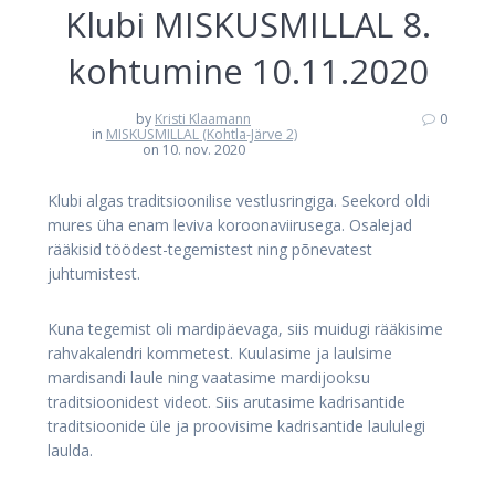
Klubi MISKUSMILLAL 8.
kohtumine 10.11.2020
by
Kristi Klaamann
0
in
MISKUSMILLAL (Kohtla-Järve 2)
on 10. nov. 2020
Klubi algas traditsioonilise vestlusringiga. Seekord oldi
mures üha enam leviva koroonaviirusega. Osalejad
rääkisid töödest-tegemistest ning põnevatest
juhtumistest.
Kuna tegemist oli mardipäevaga, siis muidugi rääkisime
rahvakalendri kommetest. Kuulasime ja laulsime
mardisandi laule ning vaatasime mardijooksu
traditsioonidest videot. Siis arutasime kadrisantide
traditsioonide üle ja proovisime kadrisantide laululegi
laulda.