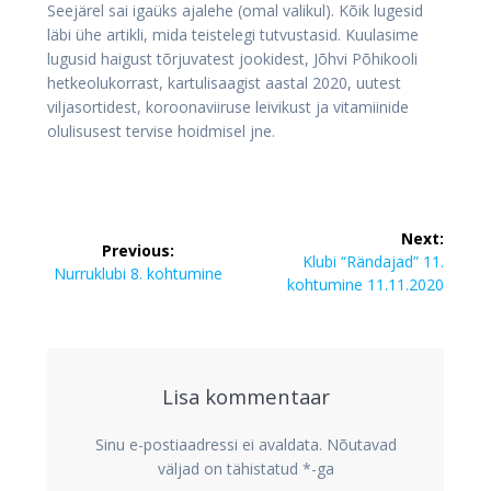
Seejärel sai igaüks ajalehe (omal valikul). Kõik lugesid
läbi ühe artikli, mida teistelegi tutvustasid. Kuulasime
lugusid haigust tõrjuvatest jookidest, Jõhvi Põhikooli
hetkeolukorrast, kartulisaagist aastal 2020, uutest
viljasortidest, koroonaviiruse leivikust ja vitamiinide
olulisusest tervise hoidmisel jne.
Navigeerimine
Next:
Previous:
Next
Klubi “Rändajad” 11.
Previous
Nurruklubi 8. kohtumine
post:
kohtumine 11.11.2020
post:
Lisa kommentaar
Sinu e-postiaadressi ei avaldata.
Nõutavad
väljad on tähistatud
*
-ga