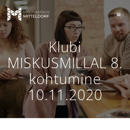
Skip
to
content
Klubi
MISKUSMILLAL 8.
kohtumine
10.11.2020