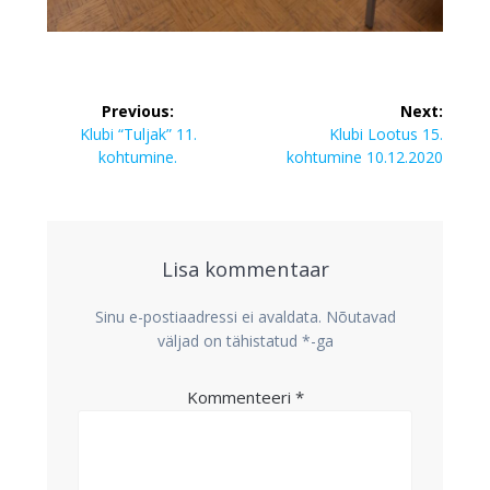
Navigeerimine
Previous:
Next:
Previous
Next
Klubi “Tuljak” 11.
Klubi Lootus 15.
post:
post:
kohtumine.
kohtumine 10.12.2020
Lisa kommentaar
Sinu e-postiaadressi ei avaldata.
Nõutavad
väljad on tähistatud
*
-ga
Kommenteeri
*