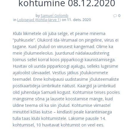
kohtumine 08.12.2020
by
Samuel Golomb
0
in
Lobisejad (Kohtla-Järve 1)
on 11. dets. 2020
Klubi liikmetele oli juba selge, et peame minema
“puhkusele”. Olukord Ida-Virumaal on pingeline, viirus ei
tagane. Kuid jõulud on viirusest kangemad. Olime ka
meie jõulumeeleolus. Juurdunud nädalauudistering
toimus sellel korral koos pipparkoogi kaunistamisega.
Huvitav oli uurida pipparkoogi ajalugu, selleks lugesime
ajaloolist ülevaadet. Vestlus jätkus jõulukommete
teemadel. Enne kohvipausi uudistasime jõuluteemaliste
postkaartideja ümbrikute näitust. Kaargid ja ümbrikud
olid juhendaja Samueli kogust. Kohtumise teises pooles
mängisime sõna ja lausete koostamise mänge, kuid
üldine teema oli ka siin jõulud. Kohtumise viimastel
minutitel kõlas kutse – kindlasti peale karantiiniaega
tulla taas klubi kohtumistele. Läksime pausile 14.
kohtumisel, 10 huvitavat kohtumist on veel ees.