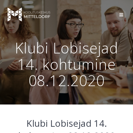
Skip
to
content
Klubi Lobisejad
14. kohtumine
08.12.2020
Klubi Lobisejad 14.