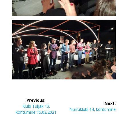
Navigeerimine
Previous:
Next:
Previous
Klubi Tuljak 13.
Next
Nurruklubi 14. kohtumine
post:
kohtumine 15.02.2021
post: