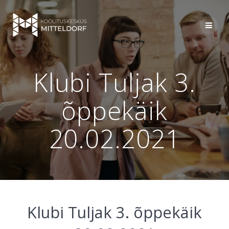
Skip
to
content
Klubi Tuljak 3.
õppekäik
20.02.2021
Klubi Tuljak 3. õppekäik