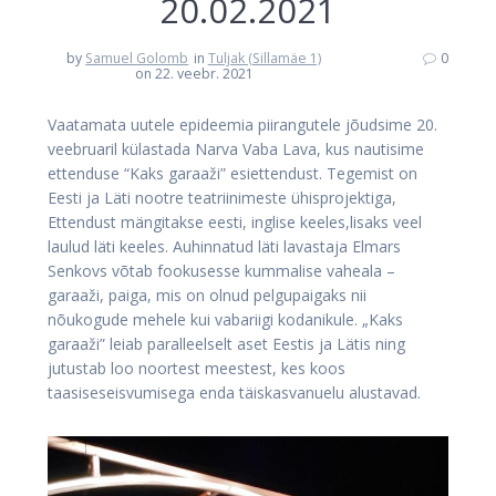
20.02.2021
by
Samuel Golomb
in
Tuljak (Sillamäe 1)
0
on 22. veebr. 2021
Vaatamata uutele epideemia piirangutele jõudsime 20.
veebruaril külastada Narva Vaba Lava, kus nautisime
ettenduse “Kaks garaaži” esiettendust. Tegemist on
Eesti ja Läti nootre teatriinimeste ühisprojektiga,
Ettendust mängitakse eesti, inglise keeles,lisaks veel
laulud läti keeles. Auhinnatud läti lavastaja Elmars
Senkovs võtab fookusesse kummalise vaheala –
garaaži, paiga, mis on olnud pelgupaigaks nii
nõukogude mehele kui vabariigi kodanikule. „Kaks
garaaži” leiab paralleelselt aset Eestis ja Lätis ning
jutustab loo noortest meestest, kes koos
taasiseseisvumisega enda täiskasvanuelu alustavad.