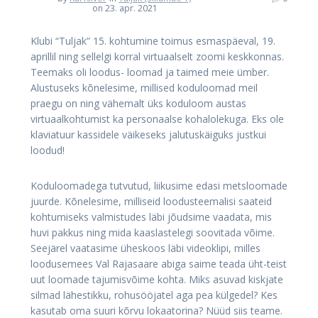
on 23. apr. 2021
Klubi “Tuljak” 15. kohtumine toimus esmaspäeval, 19.
aprillil ning sellelgi korral virtuaalselt zoomi keskkonnas.
Teemaks oli loodus- loomad ja taimed meie ümber.
Alustuseks kõnelesime, millised koduloomad meil
praegu on ning vähemalt üks koduloom austas
virtuaalkohtumist ka personaalse kohalolekuga. Eks ole
klaviatuur kassidele väikeseks jalutuskäiguks justkui
loodud!
Koduloomadega tutvutud, liikusime edasi metsloomade
juurde. Kõnelesime, milliseid loodusteemalisi saateid
kohtumiseks valmistudes läbi jõudsime vaadata, mis
huvi pakkus ning mida kaaslastelegi soovitada võime.
Seejärel vaatasime üheskoos läbi videoklipi, milles
loodusemees Val Rajasaare abiga saime teada üht-teist
uut loomade tajumisvõime kohta. Miks asuvad kiskjate
silmad lähestikku, rohusööjatel aga pea külgedel? Kes
kasutab oma suuri kõrvu lokaatorina? Nüüd siis teame.