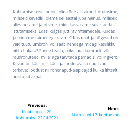
Kohtumise teisel poolel olid kõne all taimed. Arutasime,
milliseid kevadlilli oleme sel aastal juba näinud, milliseid
alles ootame ja otsime, mida kasvatame suvel aeda
istutamiseks. Edasi kulges jutt ravimtaimedele. Kuidas
ja mida me taimedega ravime? Kas naat ja nõgesed on
vaid tüütu umbrohi või saab nendega midagi kasulikku
pihta hakata? Saime teada, miks juua kummeli- või
raudrohuteed, millal aga tarvitada pärnaõisi või ingverit.
Kevad on käes mis käes ja loodetavasti naudivad
tärkavat loodust nii rohenäpud-aiapidajad kui ka lihtsalt
unistajad aknal.
Navigeerimine
Previous:
Next:
Previous
Klubi Lootus 20.
Next
Nurruklubi 17. kohtumine
post:
kohtumine 22.04.2021
post: