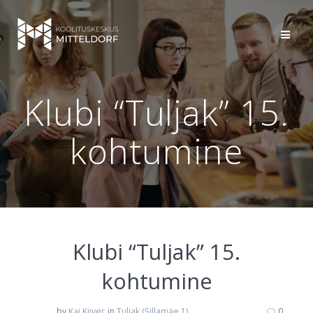
Skip
to
content
Klubi “Tuljak” 15.
kohtumine
Klubi “Tuljak” 15.
kohtumine
by
Kai Kiiver
in
Tuljak (Sillamäe 1)
0