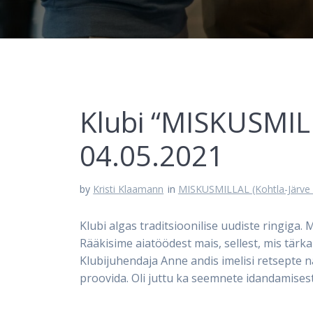
Klubi “MISKUSMIL
04.05.2021
by
Kristi Klaamann
in
MISKUSMILLAL (Kohtla-Järve 
Klubi algas traditsioonilise uudiste ringiga.
Rääkisime aiatöödest mais, sellest, mis tärka
Klubijuhendaja Anne andis imelisi retsepte na
proovida. Oli juttu ka seemnete idandamisest 