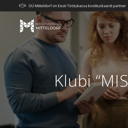
Skip
OÜ Mitteldorf on Eesti Töötukassa koolituskaardi partner
to
content
Klubi “MI