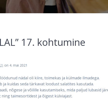
LAL” 17. kohtumine
2)
on 4. mai 2021
 Möödunud nädal oli kiire, toimekas ja külmade ilmadega.
b ja kuidas seda tärkavat loodust salatites kasutada.
adi, nõgese ja võilille kasutamiseks, mida paljud lubasid jär
ning taimesortidest ja õigest külviajast.