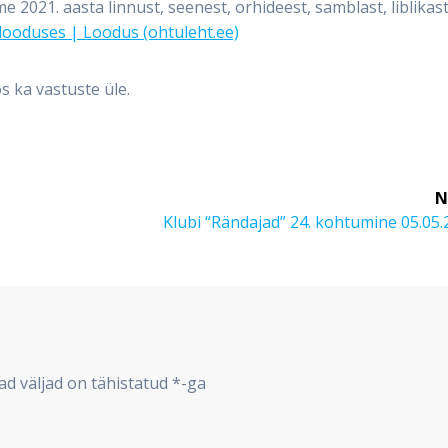
e 2021. aasta linnust, seenest, orhideest, samblast, liblikast
 looduses | Loodus (ohtuleht.ee)
s ka vastuste üle.
N
Next
Klubi “Rändajad” 24. kohtumine 05.05
post:
d väljad on tähistatud
*
-ga