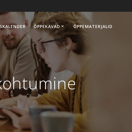
SKALENDER
ÕPPEKAVAD
ÕPPEMATERJALID
 kohtumine