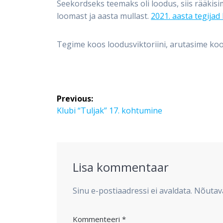
Seekordseks teemaks oli loodus, siis rääkisim
loomast ja aasta mullast.
2021. aasta tegijad
Tegime koos loodusviktoriini, arutasime koo
Navigeerimine
Previous:
Previous
Klubi “Tuljak” 17. kohtumine
post:
Lisa kommentaar
Sinu e-postiaadressi ei avaldata.
Nõutava
Kommenteeri
*