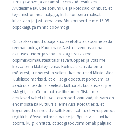
Jumal) Bonzo ja ansambli “Kõrsikud” esitluses.
Arutlesime laulude sõnumi üle ja kõik said kinnitust, et
tegemist on hea lauljaga, kelle kontserti maksab
külastada ja just tema vabaõhukontserdile me 16.05
õppekäiguga minna soovimegi.
On täiskasvanud õppija kuu, seetõttu alustasime seda
teemat lauluga Kaunimate Aastate vennaskonna
esitluses “Noor ja vana”, siis aga rääkisime
õppimisvõimalustest täiskasvanuõppes ja võtsime
kokku oma klubitegevuse. Kõik said rääkida oma
mõtetest, tunnetest ja sellest, kas ootused läksid täide.
Klubilised märkisid, et oli isegi oodatust põnevam, et
saadi uusi teadmisi keelest, kultuurist, kuulsustest jne.
Märgiti, et nüüd on natuke lihtsam mõista, miks
eestlased vahel üht või teistmoodi käituvad, lihtsam on
ehk mõista ka kultuurilisi erinevusi. Kõik ütlesid, et
kogunenud oli meeldiv seltskond, kahju, et viirusperiood
tegi klubitöösse mitmeid pause ja lõpuks viis klubi ka
zoomi, kuigi kinnitati, et seegi töövorm omab paljusid