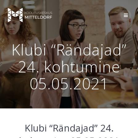
Skip
to
content
Klubi “Rändajad”
24. kohtumine
05.05.2021
Klubi “Rändajad” 24.