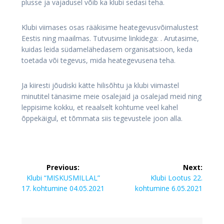
plusse ja vajadusel võib ka klubi sedasi teha.
Klubi viimases osas rääkisime heategevusvõimalustest
Eestis ning maailmas. Tutvusime linkidega: . Arutasime,
kuidas leida südamelähedasem organisatsioon, keda
toetada või tegevus, mida heategevusena teha.
Ja kiiresti jõudiski kätte hilisõhtu ja klubi viimastel
minutitel tänasime meie osalejaid ja osalejad meid ning
leppisime kokku, et reaalselt kohtume veel kahel
õppekäigul, et tõmmata siis tegevustele joon alla.
Navigeerimine
Previous:
Next:
Previous
Next
Klubi “MISKUSMILLAL”
Klubi Lootus 22.
post:
post:
17. kohtumine 04.05.2021
kohtumine 6.05.2021