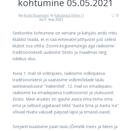
kohtumine 05.05.2021
by
Kristi Klaamann
in
Rändajad (Jõhvi 1)
0
on 5. mai 2021
Seekordne kohtumine on viimane ja kahjuks andis mitu
klubilist teada, et ei saa erinevatel põhjustel just sellest
klubist osa võtta. Zoomi kogunenutega aga rääkisime
traditsiooniliselt uudistest Eestis ja maailmas ning
isiklikus elus.
Kuna 1. mail oli volbripäev, rääkisime volbripäeva
traditsioonidest ja vaatasime volbrinõidade laulu
lastelavastusest “Väikenõid”. 12. mail on emadepäev,
rääkisime ka emadepäeva traditsioonist ja olulisusest
Eestis. Meie arvates on igaühe aasta ema tema oma
ema ja sellised jagatavad tiitlid “Aasta Ema ja Aasta Isa”
võivad riivata valusalt paljusid lapsi ja emasid-isasid.
Seejärel kuulasime paari laulu (Õnnelik mees ja Mees ja