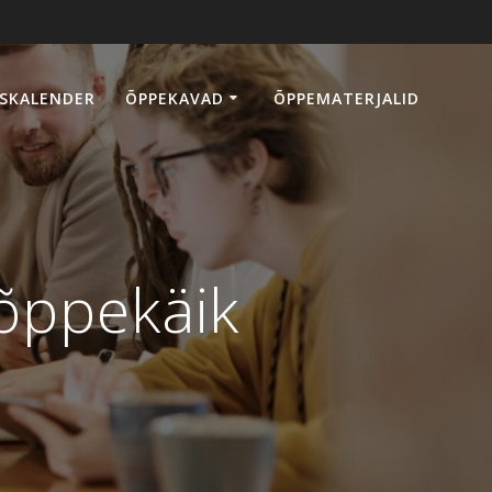
SKALENDER
ÕPPEKAVAD
ÕPPEMATERJALID
õppekäik