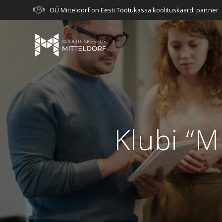
Skip
OÜ Mitteldorf on Eesti Töötukassa koolituskaardi partner
to
content
Klubi “