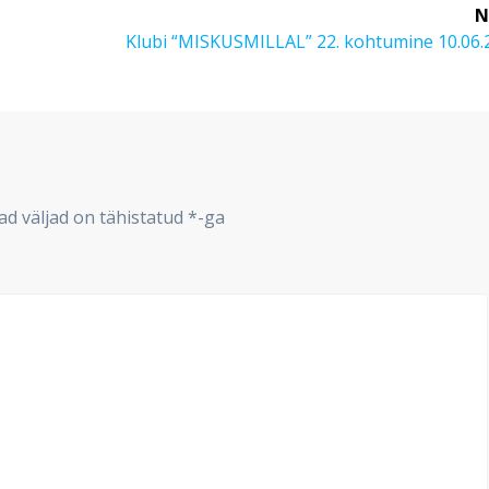
N
Next
Klubi “MISKUSMILLAL” 22. kohtumine 10.06.
post:
d väljad on tähistatud
*
-ga