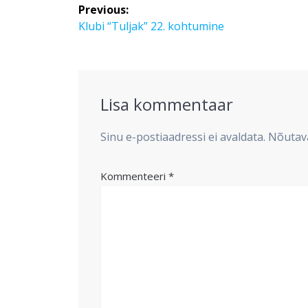
Navigeerimine
Previous:
Previous
Klubi “Tuljak” 22. kohtumine
post:
Lisa kommentaar
Sinu e-postiaadressi ei avaldata.
Nõutava
Kommenteeri
*