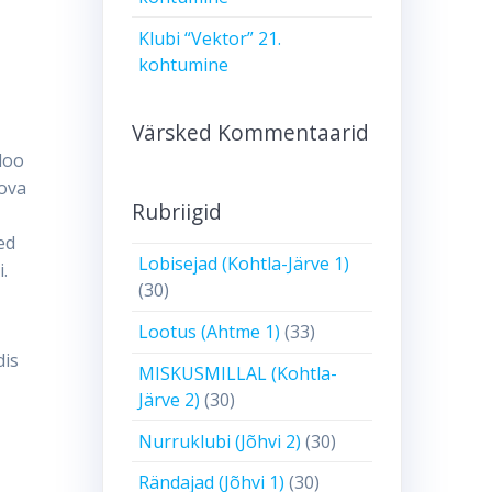
Klubi “Vektor” 21.
kohtumine
Värsked Kommentaarid
loo
rova
Rubriigid
ed
Lobisejad (Kohtla-Järve 1)
.
(30)
Lootus (Ahtme 1)
(33)
dis
MISKUSMILLAL (Kohtla-
Järve 2)
(30)
Nurruklubi (Jõhvi 2)
(30)
Rändajad (Jõhvi 1)
(30)