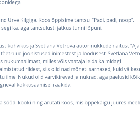
ioonidega.
nd Urve Kilgiga. Koos õppisime tantsu: “Padi, padi, nööp”.
segi ka, aga tantsulusti jätkus tunni lõpuni.
tust kohvikus ja Svetlana Vetrova autorinukkude näitust “Aja
ja tõetruud joonistused inimestest ja loodusest. Svetlana Vet
s nukumaailmast, milles võis vaataja leida ka midagi
mistatud riidest, siis olid nad mõneti sarnased, kuid väikes
 ilme. Nukud olid värvikirevad ja nukrad, aga paelusid kõiki
ärgneval kokkusaamisel rääkida.
a söödi kooki ning arutati koos, mis õppekäigu juures meel