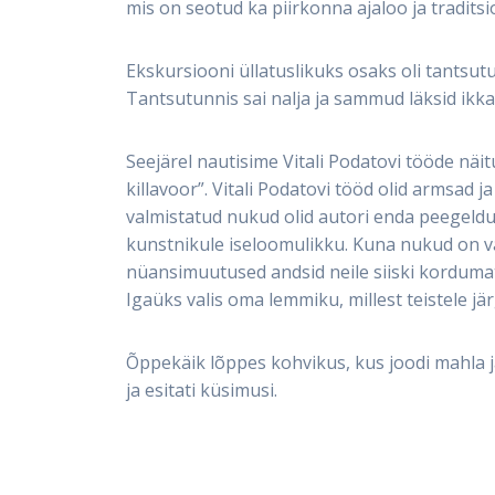
mis on seotud ka piirkonna ajaloo ja tradits
Ekskursiooni üllatuslikuks osaks oli tantsutu
Tantsutunnis sai nalja ja sammud läksid ikka 
Seejärel nautisime Vitali Podatovi tööde näi
killavoor”. Vitali Podatovi tööd olid armsad 
valmistatud nukud olid autori enda peegeldu
kunstnikule iseloomulikku. Kuna nukud on val
nüansimuutused andsid neile siiski kordumatu
Igaüks valis oma lemmiku, millest teistele j
Õppekäik lõppes kohvikus, kus joodi mahla j
ja esitati küsimusi.