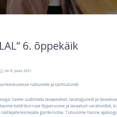
LAL” 6. õppekäik
2)
on 8. juuni 2021
uurikeskusesse näitustele ja tantsutundi.
sega. Saime uudistada lavapealset, lavataguseid ja lavaalus
atasime keldrikorruse õpperuume ja lavaalust varahoidlat, k
e näitlejate/esinejate garderoobe. Tutvusime hoone ajalooga