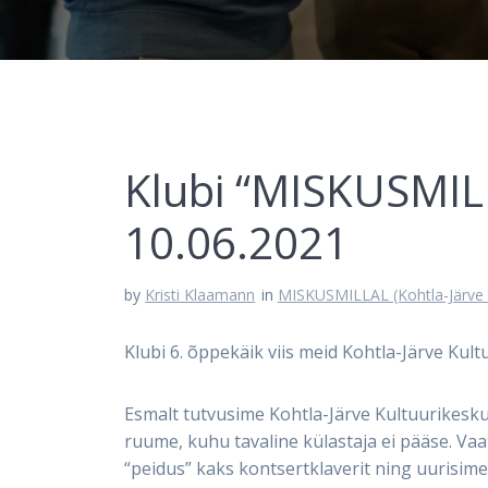
Klubi “MISKUSMIL
10.06.2021
by
Kristi Klaamann
in
MISKUSMILLAL (Kohtla-Järve 
Klubi 6. õppekäik viis meid Kohtla-Järve Kult
Esmalt tutvusime Kohtla-Järve Kultuurikesku
ruume, kuhu tavaline külastaja ei pääse. Va
“peidus” kaks kontsertklaverit ning uurisim