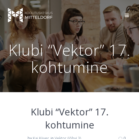
Skip
to
content
Klubi “Vektor” 17.
kohtumine
Klubi “Vektor” 17.
kohtumine
by
Kai Kiiver
in
Vektor (Jõhvi 3)
0