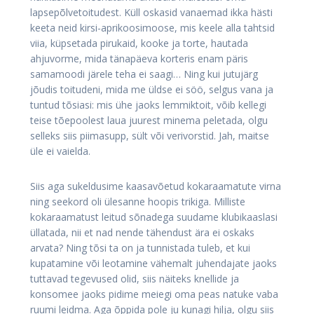
lapsepõlvetoitudest. Küll oskasid vanaemad ikka hästi
keeta neid kirsi-aprikoosimoose, mis keele alla tahtsid
viia, küpsetada pirukaid, kooke ja torte, hautada
ahjuvorme, mida tänapäeva korteris enam päris
samamoodi järele teha ei saagi… Ning kui jutujärg
jõudis toitudeni, mida me üldse ei söö, selgus vana ja
tuntud tõsiasi: mis ühe jaoks lemmiktoit, võib kellegi
teise tõepoolest laua juurest minema peletada, olgu
selleks siis piimasupp, sült või verivorstid. Jah, maitse
üle ei vaielda.
Siis aga sukeldusime kaasavõetud kokaraamatute virna
ning seekord oli ülesanne hoopis trikiga. Milliste
kokaraamatust leitud sõnadega suudame klubikaaslasi
üllatada, nii et nad nende tähendust ära ei oskaks
arvata? Ning tõsi ta on ja tunnistada tuleb, et kui
kupatamine või leotamine vähemalt juhendajate jaoks
tuttavad tegevused olid, siis näiteks knellide ja
konsomee jaoks pidime meiegi oma peas natuke vaba
ruumi leidma. Aga õppida pole ju kunagi hilja, olgu siis