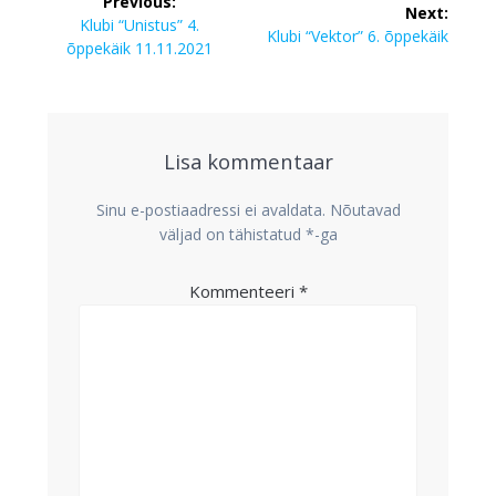
Previous:
Next:
Previous
Klubi “Unistus” 4.
Next
Klubi “Vektor” 6. õppekäik
post:
õppekäik 11.11.2021
post:
Lisa kommentaar
Sinu e-postiaadressi ei avaldata.
Nõutavad
väljad on tähistatud
*
-ga
Kommenteeri
*