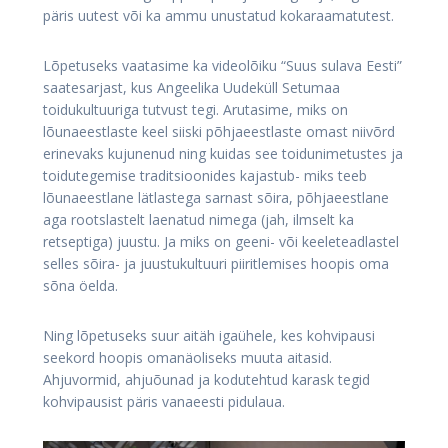
päris uutest või ka ammu unustatud kokaraamatutest.
Lõpetuseks vaatasime ka videolõiku “Suus sulava Eesti”
saatesarjast, kus Angeelika Uudeküll Setumaa
toidukultuuriga tutvust tegi. Arutasime, miks on
lõunaeestlaste keel siiski põhjaeestlaste omast niivõrd
erinevaks kujunenud ning kuidas see toidunimetustes ja
toidutegemise traditsioonides kajastub- miks teeb
lõunaeestlane lätlastega sarnast sõira, põhjaeestlane
aga rootslastelt laenatud nimega (jah, ilmselt ka
retseptiga) juustu. Ja miks on geeni- või keeleteadlastel
selles sõira- ja juustukultuuri piiritlemises hoopis oma
sõna öelda.
Ning lõpetuseks suur aitäh igaühele, kes kohvipausi
seekord hoopis omanäoliseks muuta aitasid.
Ahjuvormid, ahjuõunad ja kodutehtud karask tegid
kohvipausist päris vanaeesti pidulaua.