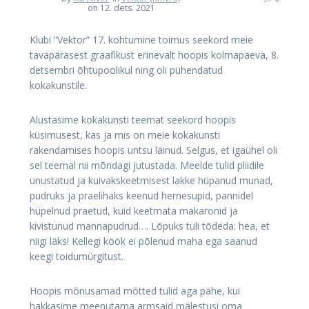
on 12. dets. 2021
Klubi “Vektor” 17. kohtumine toimus seekord meie
tavapärasest graafikust erinevalt hoopis kolmapäeva, 8.
detsembri õhtupoolikul ning oli pühendatud
kokakunstile.
Alustasime kokakunsti teemat seekord hoopis
küsimusest, kas ja mis on meie kokakunsti
rakendamises hoopis untsu läinud. Selgus, et igaühel oli
sel teemal nii mõndagi jutustada. Meelde tulid pliidile
unustatud ja kuivakskeetmisest lakke hüpanud munad,
pudruks ja praelihaks keenud hernesupid, pannidel
hüpelnud praetud, kuid keetmata makaronid ja
kivistunud mannapudrud…. Lõpuks tuli tõdeda: hea, et
niigi läks! Kellegi köök ei põlenud maha ega saanud
keegi toidumürgitust.
Hoopis mõnusamad mõtted tulid aga pähe, kui
hakkasime meenutama armsaid mälestusi oma